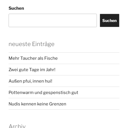
im
Suchen
Großen
Steinfeld“
Suchen
neueste Einträge
Mehr Taucher als Fische
Zwei gute Tage im Jahr!
Außen pfui, innen hui!
Pottenwarm und gespenstisch gut
Nudis kennen keine Grenzen
Archiv