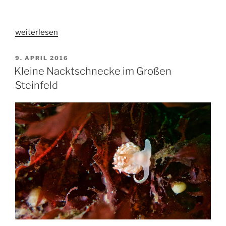
„Herrlichstes
weiterlesen
Herrentagstauchen!“
VERÖFFENTLICHT
9. APRIL 2016
AM
Kleine Nacktschnecke im Großen
Steinfeld