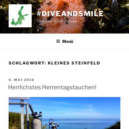
Zum
Inhalt
#DIVEANDSMILE
springen
Tauchen in der Ostsee
Menü
SCHLAGWORT:
KLEINES STEINFELD
VERÖFFENTLICHT
6. MAI 2016
AM
Herrlichstes Herrentagstauchen!