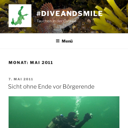
Zum
Inhalt
#DIVEANDSMILE
springen
Tauchen in der Ostsee
Menü
MONAT:
MAI 2011
VERÖFFENTLICHT
7. MAI 2011
AM
Sicht ohne Ende vor Börgerende