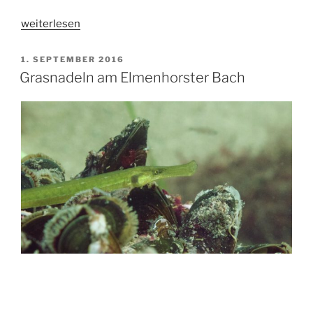
„Keiner
weiterlesen
unter
100“
VERÖFFENTLICHT
1. SEPTEMBER 2016
AM
Grasnadeln am Elmenhorster Bach