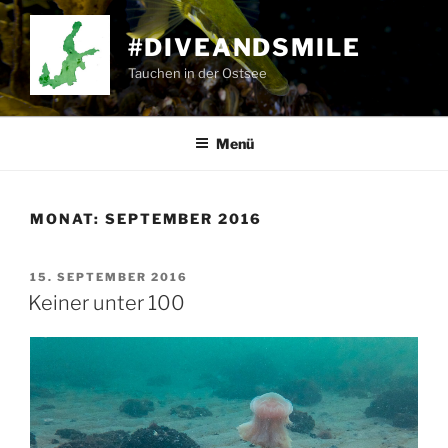
Zum
Inhalt
#DIVEANDSMILE
springen
Tauchen in der Ostsee
Menü
MONAT:
SEPTEMBER 2016
VERÖFFENTLICHT
15. SEPTEMBER 2016
AM
Keiner unter 100