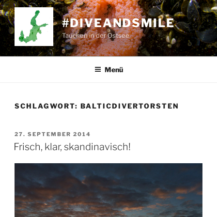
Zum
Inhalt
#DIVEANDSMILE
springen
Tauchen in der Ostsee
Menü
SCHLAGWORT:
BALTICDIVERTORSTEN
VERÖFFENTLICHT
27. SEPTEMBER 2014
AM
Frisch, klar, skandinavisch!