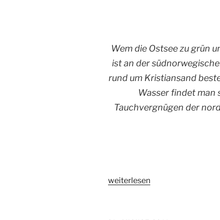
Wem die Ostsee zu grün un
ist an der südnorwegische
rund um Kristiansand beste
Wasser findet man 
Tauchvergnügen der nordi
„Frisch,
weiterlesen
klar,
skandinavisch!“