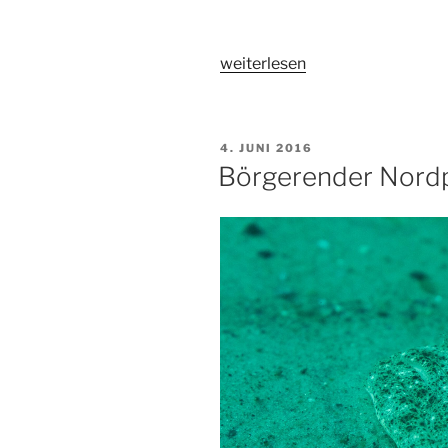
„Je
weiterlesen
tiefer
desto
bunter“
VERÖFFENTLICHT
4. JUNI 2016
AM
Börgerender Nord