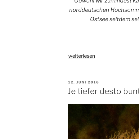
Obwohl wir zumindest ka
norddeutschen Hochsommer
Ostsee seitdem sel
„Schneetreiben
weiterlesen
am
Mount
Mergel“
VERÖFFENTLICHT
12. JUNI 2016
AM
Je tiefer desto bun