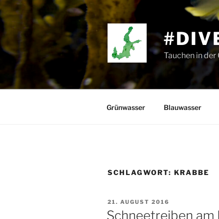
Zum
Inhalt
springen
#DIV
Tauchen in der
Grünwasser
Blauwasser
SCHLAGWORT:
KRABBE
VERÖFFENTLICHT
21. AUGUST 2016
AM
Schneetreiben am