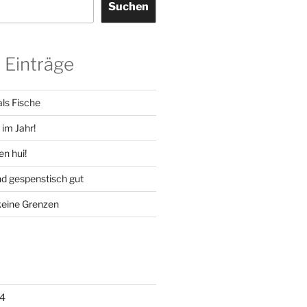
Suchen
 Einträge
ls Fische
im Jahr!
en hui!
d gespenstisch gut
keine Grenzen
4