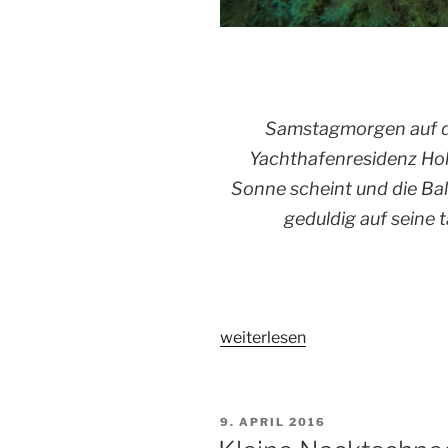
Samstagmorgen auf d
Yachthafenresidenz Hohe
Sonne scheint und die Bal
geduldig auf seine 
„Invasion
weiterlesen
der
Nacktschnecken“
VERÖFFENTLICHT
9. APRIL 2016
AM