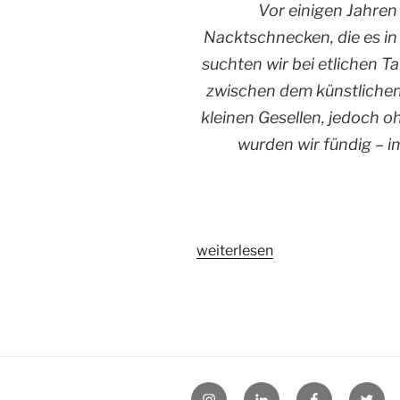
Vor einigen Jahren
Nacktschnecken, die es in
suchten wir bei etlichen 
zwischen dem künstlichen
kleinen Gesellen, jedoch 
wurden wir fündig – i
„Kleine
weiterlesen
Nacktschnecke
im
Großen
Steinfeld“
@Instagram
@LinkedIn
@Facebook
@X