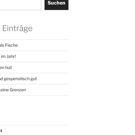
Suchen
 Einträge
ls Fische
im Jahr!
en hui!
d gespenstisch gut
keine Grenzen
4