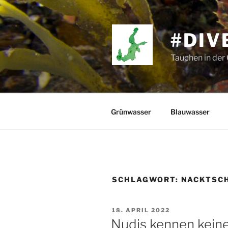
Zum
Inhalt
springen
#DIV
Tauchen in der
Grünwasser
Blauwasser
SCHLAGWORT:
NACKTSC
VERÖFFENTLICHT
18. APRIL 2022
AM
Nudis kennen kein