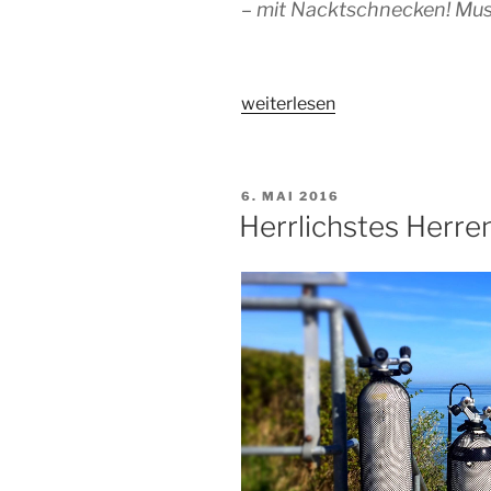
– mit Nacktschnecken! Muss
„Nudis
weiterlesen
kennen
keine
Grenzen“
VERÖFFENTLICHT
6. MAI 2016
AM
Herrlichstes Herre