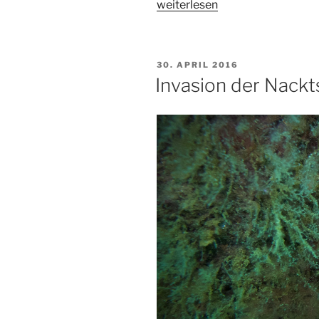
„Herrlichstes
weiterlesen
Herrentagstauchen!“
VERÖFFENTLICHT
30. APRIL 2016
AM
Invasion der Nack