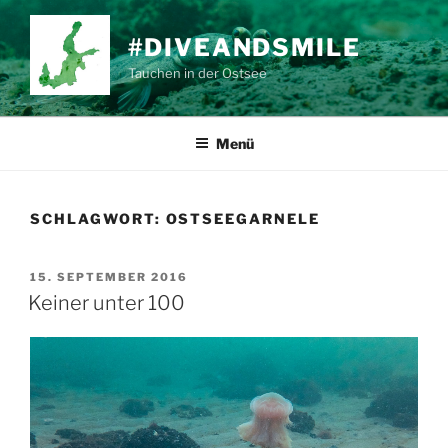
Zum
Inhalt
#DIVEANDSMILE
springen
Tauchen in der Ostsee
Menü
SCHLAGWORT:
OSTSEEGARNELE
VERÖFFENTLICHT
15. SEPTEMBER 2016
AM
Keiner unter 100