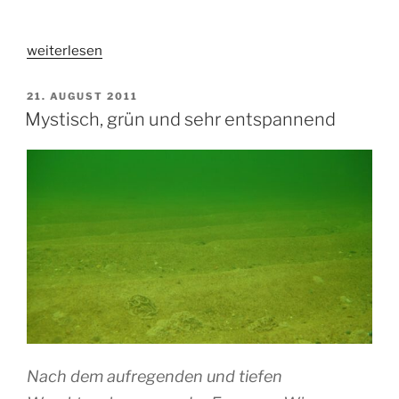
„Sommersonnenwendetaucher
weiterlesen
in
Nienhagen“
VERÖFFENTLICHT
21. AUGUST 2011
AM
Mystisch, grün und sehr entspannend
Nach dem aufregenden und tiefen