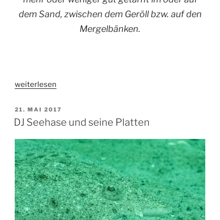
dem Sand, zwischen dem Geröll bzw. auf den
Mergelbänken.
„Staubwischen
weiterlesen
im
Plattenschrank“
VERÖFFENTLICHT
21. MAI 2017
AM
DJ Seehase und seine Platten