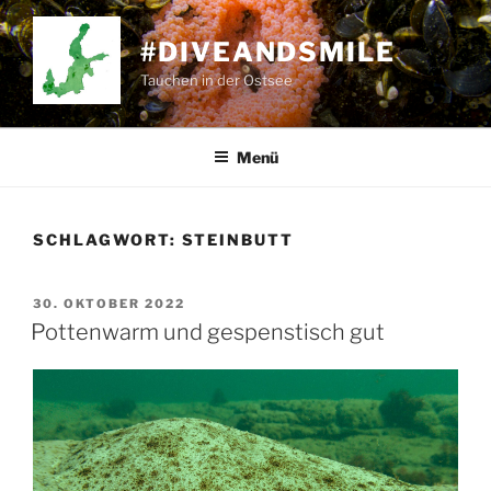
Zum
Inhalt
#DIVEANDSMILE
springen
Tauchen in der Ostsee
Menü
SCHLAGWORT:
STEINBUTT
VERÖFFENTLICHT
30. OKTOBER 2022
AM
Pottenwarm und gespenstisch gut