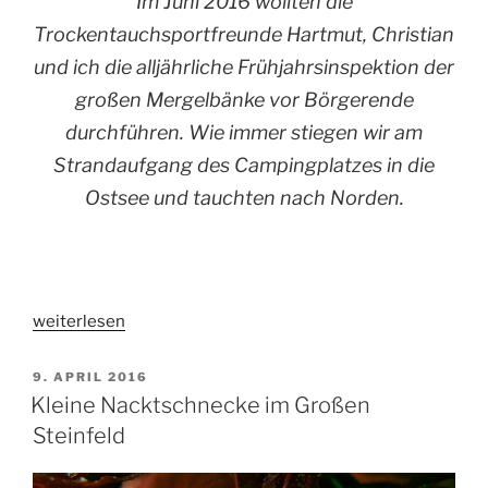
Im Juni 2016 wollten die
Trockentauchsportfreunde Hartmut, Christian
und ich die alljährliche Frühjahrsinspektion der
großen Mergelbänke vor Börgerende
durchführen. Wie immer stiegen wir am
Strandaufgang des Campingplatzes in die
Ostsee und tauchten nach Norden.
„Börgerender
weiterlesen
Nordpassage“
VERÖFFENTLICHT
9. APRIL 2016
AM
Kleine Nacktschnecke im Großen
Steinfeld