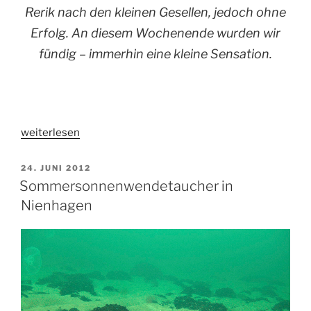
Rerik nach den kleinen Gesellen, jedoch ohne
Erfolg. An diesem Wochenende wurden wir
fündig – immerhin eine kleine Sensation.
„Kleine
weiterlesen
Nacktschnecke
im
VERÖFFENTLICHT
24. JUNI 2012
AM
Großen
Sommersonnenwendetaucher in
Steinfeld“
Nienhagen