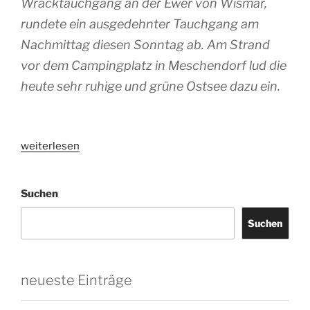
Wracktauchgang an der Ewer von Wismar,
rundete ein ausgedehnter Tauchgang am
Nachmittag diesen Sonntag ab. Am Strand
vor dem Campingplatz in Meschendorf lud die
heute sehr ruhige und grüne Ostsee dazu ein.
„Mystisch,
weiterlesen
grün
und
Suchen
sehr
entspannend“
Suchen
neueste Einträge