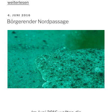
„DJ
weiterlesen
Seehase
und
VERÖFFENTLICHT
4. JUNI 2016
AM
seine
Börgerender Nordpassage
Platten“