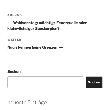
Beitragsnavigation
Vorheriger
ZURÜCK
Beitrag
Wahlsonntag: mächtige Feuerqualle oder
kleinwüchsiger Seeskorpion?
Nächster
WEITER
Beitrag
Nudis kennen keine Grenzen
Suchen
Suchen
neueste Einträge