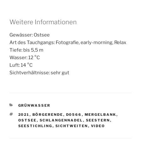
Weitere Informationen
Gewässer: Ostsee
Art des Tauchgangs: Fotografie, early-morning, Relax
Tiefe: bis 5,5 m
Wasser: 12 °C
Luft: 14 °C
Sichtverhältnisse: sehr gut
KATEGORIEN
GRÜNWASSER
SCHLAGWÖRTER
2021
,
BÖRGERENDE
,
D0566
,
MERGELBANK
,
OSTSEE
,
SCHLANGENNADEL
,
SEESTERN
,
SEESTICHLING
,
SICHTWEITEN
,
VIDEO