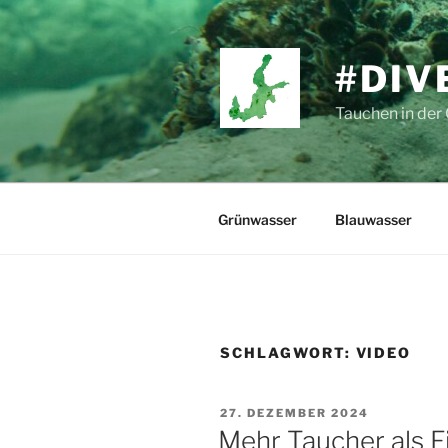
Zum
Inhalt
springen
#DIV
Tauchen in der
Grünwasser
Blauwasser
SCHLAGWORT:
VIDEO
VERÖFFENTLICHT
27. DEZEMBER 2024
AM
Mehr Taucher als F