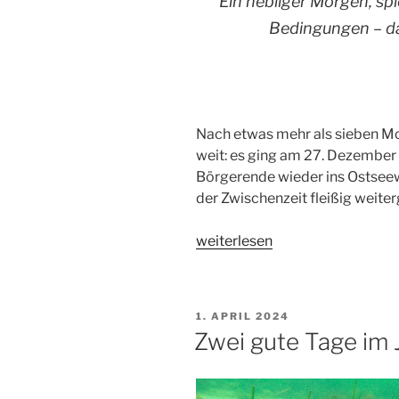
Ein nebliger Morgen, sp
Bedingungen – das
Nach etwas mehr als sieben Mon
weit: es ging am 27. Dezember
Börgerende wieder ins Ostseew
der Zwischenzeit fleißig weite
„Mehr
weiterlesen
Taucher
als
Fische“
VERÖFFENTLICHT
1. APRIL 2024
AM
Zwei gute Tage im 