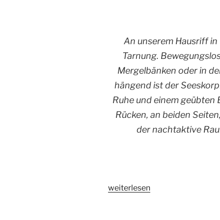
An unserem Hausriff in
Tarnung. Bewegungslos 
Mergelbänken oder in der
hängend ist der Seeskorpi
Ruhe und einem geübten B
Rücken, an beiden Seiten
der nachtaktive Rau
„Der
weiterlesen
Seeskorpion
–