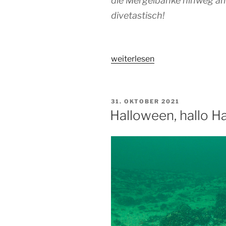
die Mergelbänke hinweg am
divetastisch!
„Zwei
weiterlesen
gute
Tage
im
VERÖFFENTLICHT
31. OKTOBER 2021
Jahr!“
AM
Halloween, hallo Ha