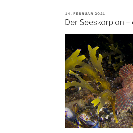
Hausriff!“
VERÖFFENTLICHT
14. FEBRUAR 2021
AM
Der Seeskorpion – 