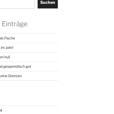
Suchen
 Einträge
ls Fische
im Jahr!
en hui!
d gespenstisch gut
keine Grenzen
4