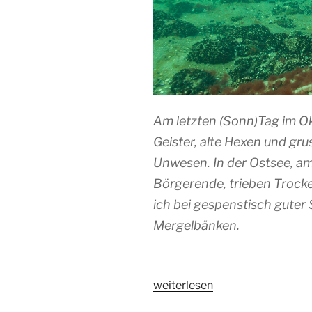
Am letzten (Sonn)Tag im Ok
Geister, alte Hexen und gru
Unwesen. In der Ostsee, am
Börgerende, trieben Trock
ich bei gespenstisch guter
Mergelbänken.
„Halloween,
weiterlesen
hallo