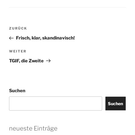
Beitragsnavigation
Vorheriger
ZURÜCK
Beitrag
Frisch, klar, skandinavisch!
Nächster
WEITER
Beitrag
TGIF, die Zweite
Suchen
Suchen
neueste Einträge