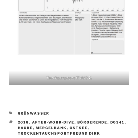
Tauchgangsprofil d0341
KATEGORIEN
GRÜNWASSER
SCHLAGWÖRTER
2016
,
AFTER-WORK-DIVE
,
BÖRGERENDE
,
D0341
,
HAUBE
,
MERGELBANK
,
OSTSEE
,
TROCKENTAUCHSPORTFREUND DIRK