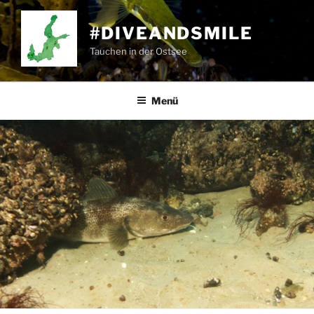
Zum
Inhalt
#DIVEANDSMILE
springen
Tauchen in der Ostsee
Menü